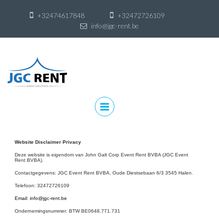
+32474617848
+32472726109
info@jgc-rent.be
Skip
to
content
Skip
to
content
Website Disclaimer Privacy
Deze website is eigendom van John Galt Corp Event Rent BVBA (JGC Event
Rent BVBA).
Contactgegevens: JGC Event Rent BVBA, Oude Diestsebaan 6/3 3545 Halen.
Telefoon: 32472726109
Email:
info@jgc-rent.be
Ondernemingsnummer: BTW BE0648.771.731