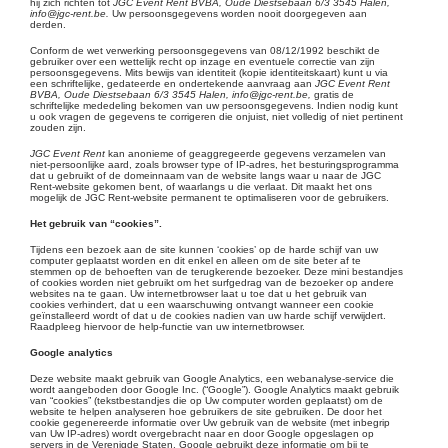
hij zich richten tot
JGC Event Rent BVBA, Oude Diestsebaan 6/3 3545 Halen,
info@jgc-rent.be.
Uw persoonsgegevens worden nooit doorgegeven aan
derden.
Conform de wet verwerking persoonsgegevens van 08/12/1992 beschikt de
gebruiker over een wettelijk recht op inzage en eventuele correctie van zijn
persoonsgegevens. Mits bewijs van identiteit (kopie identiteitskaart) kunt u via
een schriftelijke, gedateerde en ondertekende aanvraag aan
JGC Event Rent
BVBA, Oude Diestsebaan 6/3 3545 Halen, info@jgc-rent.be,
gratis de
schriftelijke mededeling bekomen van uw persoonsgegevens. Indien nodig kunt
u ook vragen de gegevens te corrigeren die onjuist, niet volledig of niet pertinent
zouden zijn.
JGC Event Rent
kan anonieme of geaggregeerde gegevens verzamelen van
niet-persoonlijke aard, zoals browser type of IP-adres, het besturingsprogramma
dat u gebruikt of de domeinnaam van de website langs waar u naar de JGC
Rent-website gekomen bent, of waarlangs u die verlaat. Dit maakt het ons
mogelijk de JGC Rent-website permanent te optimaliseren voor de gebruikers.
Het gebruik van “cookies”.
Tijdens een bezoek aan de site kunnen ‘cookies’ op de harde schijf van uw
computer geplaatst worden en dit enkel en alleen om de site beter af te
stemmen op de behoeften van de terugkerende bezoeker. Deze mini bestandjes
of cookies worden niet gebruikt om het surfgedrag van de bezoeker op andere
websites na te gaan. Uw internetbrowser laat u toe dat u het gebruik van
cookies verhindert, dat u een waarschuwing ontvangt wanneer een cookie
geïnstalleerd wordt of dat u de cookies nadien van uw harde schijf verwijdert.
Raadpleeg hiervoor de help-functie van uw internetbrowser.
Google analytics
Deze website maakt gebruik van Google Analytics, een webanalyse-service die
wordt aangeboden door Google Inc. (“Google”). Google Analytics maakt gebruik
van “cookies” (tekstbestandjes die op Uw computer worden geplaatst) om de
website te helpen analyseren hoe gebruikers de site gebruiken. De door het
cookie gegenereerde informatie over Uw gebruik van de website (met inbegrip
van Uw IP-adres) wordt overgebracht naar en door Google opgeslagen op
servers in de Verenigde Staten. Google gebruikt deze informatie om bij te