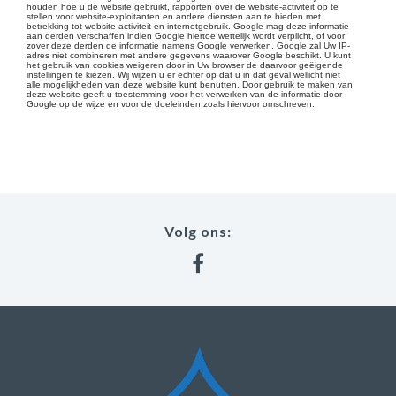
houden hoe u de website gebruikt, rapporten over de website-activiteit op te
stellen voor website-exploitanten en andere diensten aan te bieden met
betrekking tot website-activiteit en internetgebruik. Google mag deze informatie
aan derden verschaffen indien Google hiertoe wettelijk wordt verplicht, of voor
zover deze derden de informatie namens Google verwerken. Google zal Uw IP-
adres niet combineren met andere gegevens waarover Google beschikt. U kunt
het gebruik van cookies weigeren door in Uw browser de daarvoor geëigende
instellingen te kiezen. Wij wijzen u er echter op dat u in dat geval wellicht niet
alle mogelijkheden van deze website kunt benutten. Door gebruik te maken van
deze website geeft u toestemming voor het verwerken van de informatie door
Google op de wijze en voor de doeleinden zoals hiervoor omschreven.
Volg ons: