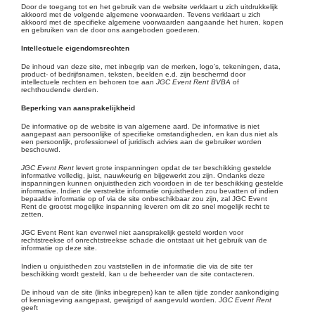
Door de toegang tot en het gebruik van de website verklaart u zich uitdrukkelijk
akkoord met de volgende algemene voorwaarden. Tevens verklaart u zich
akkoord met de specifieke algemene voorwaarden aangaande het huren, kopen
en gebruiken van de door ons aangeboden goederen.
Intellectuele eigendomsrechten
De inhoud van deze site, met inbegrip van de merken, logo’s, tekeningen, data,
product- of bedrijfsnamen, teksten, beelden e.d. zijn beschermd door
intellectuele rechten en behoren toe aan
JGC Event Rent BVBA
of
rechthoudende derden.
Beperking van aansprakelijkheid
De informative op de website is van algemene aard. De informative is niet
aangepast aan persoonlijke of specifieke omstandigheden, en kan dus niet als
een persoonlijk, professioneel of juridisch advies aan de gebruiker worden
beschouwd.
JGC Event Rent
levert grote inspanningen opdat de ter beschikking gestelde
informative volledig, juist, nauwkeurig en bijgewerkt zou zijn. Ondanks deze
inspanningen kunnen onjuistheden zich voordoen in de ter beschikking gestelde
informative. Indien de verstrekte informatie onjuistheden zou bevatten of indien
bepaalde informatie op of via de site onbeschikbaar zou zijn, zal JGC Event
Rent de grootst mogelijke inspanning leveren om dit zo snel mogelijk recht te
zetten.
JGC Event Rent kan evenwel niet aansprakelijk gesteld worden voor
rechtstreekse of onrechtstreekse schade die ontstaat uit het gebruik van de
informatie op deze site.
Indien u onjuistheden zou vaststellen in de informatie die via de site ter
beschikking wordt gesteld, kan u de beheerder van de site contacteren.
De inhoud van de site (links inbegrepen) kan te allen tijde zonder aankondiging
of kennisgeving aangepast, gewijzigd of aangevuld worden.
JGC Event Rent
geeft