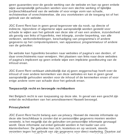
geen guaranties voor de geode werking van de website en kan op geen enkele
wijze aansprakelijk gehouden worden voor een slechte werking of tijdelijke
(on)beschikbaarheid van de website of voor enige vorm van schade,
rechtstreekse of onrechtstreekse, die zou voortvloeien uit de toegang tot of het
gebruik van de website.
JGC Event Rent kan in geen geval tegenover wie da nook, op directe of
indirecte, bijzondere of algemene wijze aansprakelijk worden gesteld voor
schade te wijten aan het gebruik van deze site of van een andere, inzonderheid
als gevolg van links of hyperlinks, met inbegrip, zonder beperking, van alle
verliezen, werkonderbrekingen, beschadiging van programma’s of andere
gegevens op het computersysteem, van apparatuur, programmatuur of andere
van de gebruiker.
De website kan hyperlinks bevatten naar websites of pagina’s van derden, of
daar onrechtstreeks naar verwijzen. Het plaatsen van links naar deze websites
of pagina’s impliceert op geen enkele wijze een impliciete goedkeuring van de
inhoud ervan.
JGC Event Rent verklaart uitdrukkelijk dat zij geen zeggenschap heeft over de
inhoud of over andere kenmerken van deze websites en kan in geen geval
aansprakelijk gehouden worden voor de inhoud of de kenmerken ervan of voor
enige andere vorm van schade door het gebruik ervan.
Toepasselijk recht en bevoegde rechtbanken
Het Belgisch recht is van toepassing op deze site. In geval van een geschil zijn
enkel de rechtbanken van het arrondissement Hasselt bevoegd.
Privacybeleid
JGC Event Rent
hecht belang aan uw privacy. Hoewel de meeste informatie op
deze site beschikbaar is zonder dat er persoonlijke gegevens moeten worden
verstrekt, is het mogelijk dat de gebruiker om persoonlijke informatie gevraagd
wordt. Deze informatie zal enkel gebruikt worden in het kader van
ons
klantenbeheer.
De gebruiker kan zich, kosteloos en op verzoek, steeds
verzetten tegen het gebruik van zijn gegevens voor direct marketing. Daartoe zal