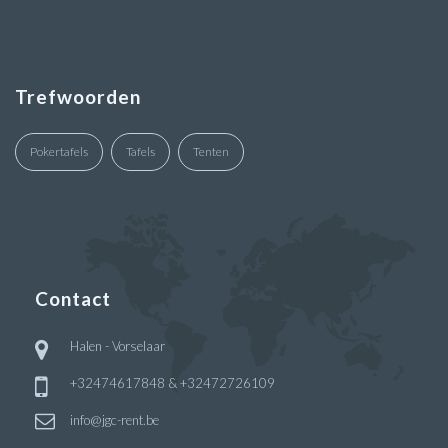
Trefwoorden
Pokertafels
Tafels
Tenten
Contact
Halen - Vorselaar
+32474617848 & +32472726109
info@jgc-rent.be