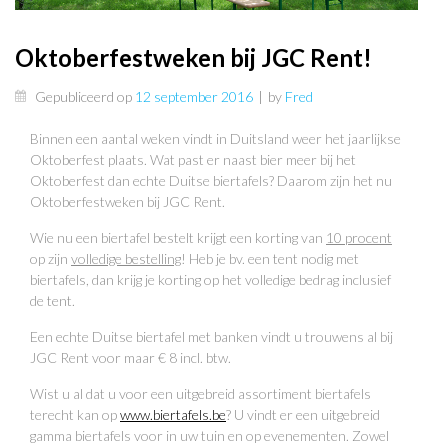
Oktoberfestweken bij JGC Rent!
Gepubliceerd op
12 september 2016
|
by
Fred
Binnen een aantal weken vindt in Duitsland weer het jaarlijkse
Oktoberfest plaats. Wat past er naast bier meer bij het
Oktoberfest dan echte Duitse biertafels? Daarom zijn het nu
Oktoberfestweken bij JGC Rent.
Wie nu een biertafel bestelt krijgt een korting van
10 procent
op zijn
volledige bestelling
! Heb je bv. een tent nodig met
biertafels, dan krijg je korting op het volledige bedrag inclusief
de tent.
Een echte Duitse biertafel met banken vindt u trouwens al bij
JGC Rent voor maar € 8 incl. btw.
Wist u al dat u voor een uitgebreid assortiment biertafels
terecht kan op
www.biertafels.be
? U vindt er een uitgebreid
gamma biertafels voor in uw tuin en op evenementen. Zowel