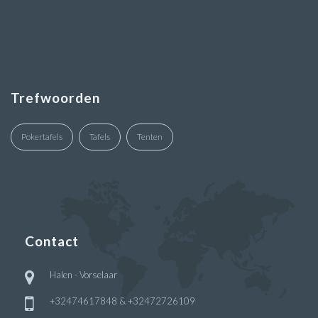
Trefwoorden
Pokertafels
Tafels
Tenten
Contact
Halen - Vorselaar
+32474617848 & +32472726109