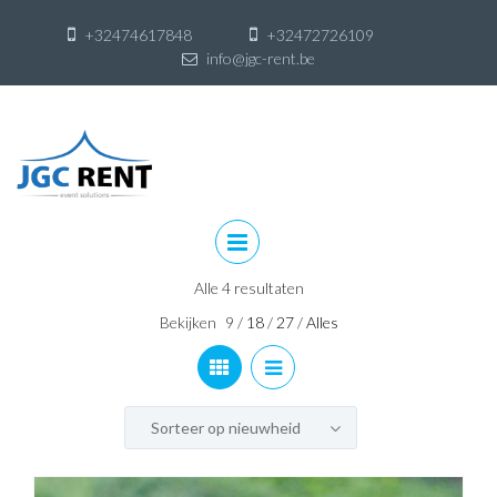
+32474617848
+32472726109
info@jgc-rent.be
Skip
to
content
Skip
to
content
Alle 4 resultaten
Bekijken
9
/
18
/
27
/
Alles
Sorteer op nieuwheid