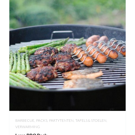
,
,
,
,
BARBECUE
PACKS
PARTYTENTEN
TAFELS & STOELEN
VERWARMING