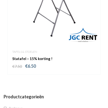
TAFELS & STOELEN
Statafel – 15% korting !
€
6.50
€
7.50
Productcategorieën