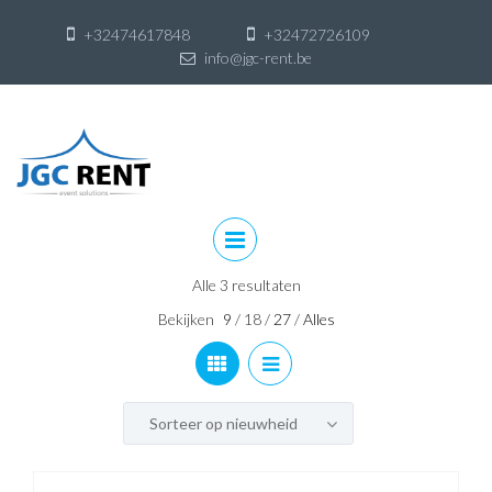
+32474617848
+32472726109
info@jgc-rent.be
Skip
to
content
Skip
to
content
Alle 3 resultaten
Bekijken
9
/
18
/
27
/
Alles
Sorteer op nieuwheid