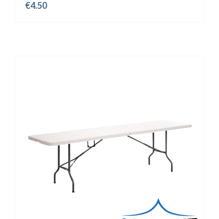
€
4.50