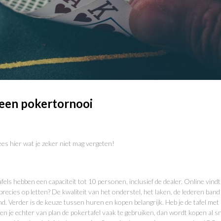
 een pokertornooi
es hier wat je zeker niet mag vergeten!
fels hebben een capaciteit tot 10 personen, inclusief de dealer. Online vindt
recies op letten? De kwaliteit van het onderstel, het laken, de lederen band
d. Verder is de keuze tussen huren en kopen belangrijk. Heb je de tafel met
n je echter van plan de pokertafel vaak te gebruiken, dan wordt kopen al s