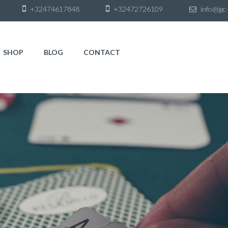
+32474617848
+32472726109
info@jgc-
SHOP
BLOG
CONTACT