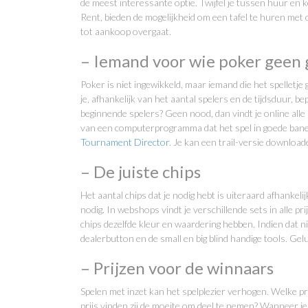
de meest interessante optie. Twijfel je tussen huur en 
Rent, bieden de mogelijkheid om een tafel te huren met o
tot aankoop overgaat.
– Iemand voor wie poker geen
Poker is niet ingewikkeld, maar iemand die het spelletj
je, afhankelijk van het aantal spelers en de tijdsduur, b
beginnende spelers? Geen nood, dan vindt je online alle
van een computerprogramma dat het spel in goede banen
Tournament Director
. Je kan een trail-versie downloade
– De juiste chips
Het aantal chips dat je nodig hebt is uiteraard afhanke
nodig. In webshops vindt je verschillende sets in alle prijs
chips dezelfde kleur en waardering hebben. Indien dat ni
dealerbutton en de small en big blind handige tools. Ge
– Prijzen voor de winnaars
Spelen met inzet kan het spelplezier verhogen. Welke pr
prijs vinden zij de moeite om deel te nemen? Wanneer je 