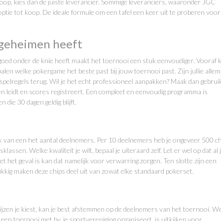
koop, kies dan de juiste leverancier. Sommige leveranciers, waaronder JGC
ptie tot koop. De ideale formule om een tafel een keer uit te proberen voor
 geheimen heeft
e goed onder de knie heeft maakt het toernooi een stuk eenvoudiger. Vooraf 
epalen welke pokergame het beste past bij jouw toernooi past. Zijn jullie allem
 spelregels terug. Wil je het echt professioneel aanpakken? Maak dan gebrui
 leidt en scores registreert. Een compleet en eenvoudig programma is
n die 30 dagen geldig blijft.
lijk van een het aantal deelnemers. Per 10 deelnemers heb je ongeveer 500 c
klassen. Welke kwaliteit je wilt, bepaal je uiteraard zelf. Let er wel op dat al 
et het geval is kan dat namelijk voor verwarring zorgen. Ten slotte zijn een
lukkig maken deze chips deel uit van zowat elke standaard pokerset.
ijzen je kiest, kan je best afstemmen op de deelnemers van het toernooi. W
een toernooi met bv. je sportvereniging organiseert, is uitkijken voor