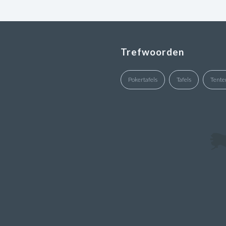
Trefwoorden
Pokertafels
Tafels
Tente