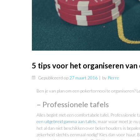
5 tips voor het organiseren van
Gepubliceerd op
27 maart 2016
|
by
Pierre
Ben je van plan om een pokertornooi te organiseren? Le
– Professionele tafels
Alles begint met een comfortabele tafel. Professionele ta
een uitgebreid gamma aan tafels
, maar waar moet je nu p
het al dan niet beschikken over bekerhouders is bepalen
zekerheid slechts eenmaal nodig? Kies dan voor huur. Be