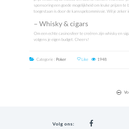
sponsoring een goede mogelijkheid om leuke prijzen te b
toegestaan is door de kansspelcommissie. Wil je zeker 
– Whisky & cigars
Om een echte casinosfeer te creëren zijn whisky en sigar
volgens je eigen budget. Cheers!
Categorie :
Poker
Like
1948
Post
Vor
navigation
Volg ons: