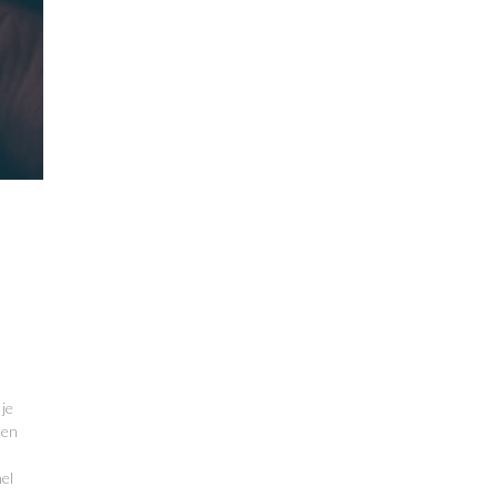
 je
 en
nel