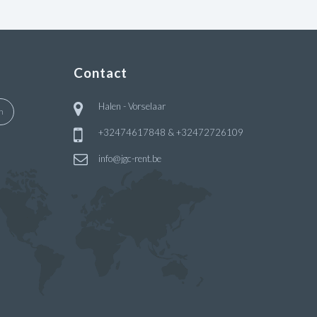
Contact
Halen - Vorselaar
n
+32474617848 & +32472726109
info@jgc-rent.be