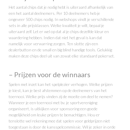
Het aantal chips dat je nodig hebt is uiteraard afhankelijk van
een het aantal deelnemers. Per 10 deelnemers heb je
ongeveer 500 chips nodig. In webshops vindt je verschillende
sets in alle prijsklassen. Welke kwaliteit je wilt, bepaal je
uiteraard zelf. Let er wel op dat al je chips dezelfde kleur en
waardering hebben. Indien dat niet het geval is kan dat
namelijk voor verwarring zorgen. Ten slotte zijn een
dealerbutton en de small en big blind handige tools. Gelukkig
maken deze chips deel uit van zowat elke standaard pokerset.
– Prijzen voor de winnaars
Spelen met inzet kan het spelplezier verhogen. Welke prijzen
je kiest, kan je best afstemmen op de deelnemers van het
toernooi. Welke prijs vinden zij de moeite om deel te nemen?
Wanneer je een toernooi met bv. je sportvereniging
organiseert, is uitkijken voor sponsoring een goede
mogelijkheid om leuke prijzen te bemachtigen. Hou er
tenslotte wel rekening mee dat spelen voor geldprijzen niet
toegestaan is door de kansspelcommissie. Wil je zeker in orde