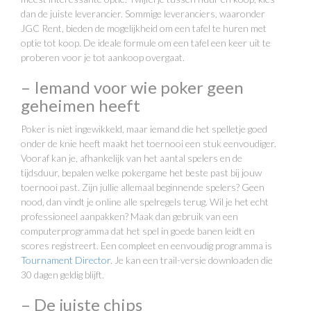
dan de juiste leverancier. Sommige leveranciers, waaronder
JGC Rent, bieden de mogelijkheid om een tafel te huren met
optie tot koop. De ideale formule om een tafel een keer uit te
proberen voor je tot aankoop overgaat.
– Iemand voor wie poker geen
geheimen heeft
Poker is niet ingewikkeld, maar iemand die het spelletje goed
onder de knie heeft maakt het toernooi een stuk eenvoudiger.
Vooraf kan je, afhankelijk van het aantal spelers en de
tijdsduur, bepalen welke pokergame het beste past bij jouw
toernooi past. Zijn jullie allemaal beginnende spelers? Geen
nood, dan vindt je online alle spelregels terug. Wil je het echt
professioneel aanpakken? Maak dan gebruik van een
computerprogramma dat het spel in goede banen leidt en
scores registreert. Een compleet en eenvoudig programma is
Tournament Director
. Je kan een trail-versie downloaden die
30 dagen geldig blijft.
– De juiste chips