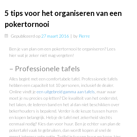
5 tips voor het organiseren van een
pokertornooi
Gepubliceerd op
27 maart 2016
|
by
Pierre
Ben je van plan om een pokertornooi te organiseren? Lees
hier wat je zeker niet mag vergeten!
– Professionele tafels
Alles begint met een comfortabele tafel. Professionele tafels
hebben een capaciteit tot 10 personen, inclusief de dealer.
Online vindt je
een uitgebreid gamma aan tafels
, maar waar
moet je nu precies op letten? De kwaliteit van het onderstel,
het laken, de lederen band en het al dan niet beschikken over
bekerhouders is bepalend. Verder is de keuze tussen huren
en kopen belangrijk. Heb je de tafel met zekerheid slechts
eenmaal nodig? Kies dan voor huur. Ben je echter van plan de
pokertafel vaak te gebruiken, dan wordt kopen al snel de
meest interessante optie. Twijfel je tussen huur en koop, kies