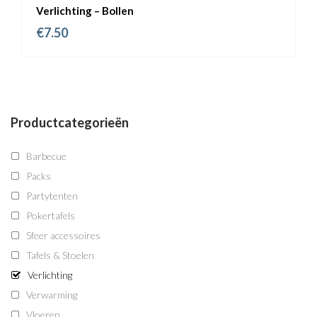
Verlichting – Bollen
€
7.50
Productcategorieën
Barbecue
Packs
Partytenten
Pokertafels
Sfeer accessoires
Tafels & Stoelen
Verlichting
Verwarming
Vloeren