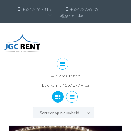
+32474617848
+32472726109
info@jgc-rent.be
Skip
to
content
Skip
to
content
Alle 2 resultaten
Bekijken
9
/
18
/
27
/
Alles
Sorteer op nieuwheid